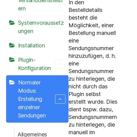
Versanddienstleist
In den
ern
Bestelldetails
besteht die
Systemvoraussetz
Möglichkeit, einer
ungen
Bestellung manuell
eine
Installation
Sendungsnummer
hinzuzufügen, d. h.
Plugin-
eine
Konfiguration
Sendungsnummer
zu hinterlegen, die
Normaler
nicht durch das
Modus:
Plugin selbst
Erstellung
erstellt wurde. Dies
einzelner
dient bspw. dazu,
Sendungen
Sendungsnummern
zu hinterlegen, die
manuell im
Allgemeines