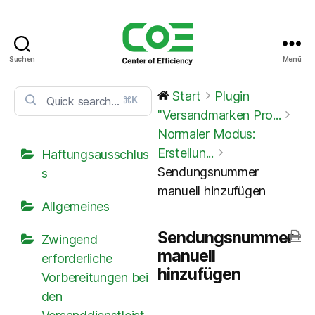
Suchen
Menü
CoE
Service
Start
Plugin
⌘K
Center
"Versandmarken Pro...
Normaler Modus:
Erstellun...
Haftungsausschlus
Sendungsnummer
s
manuell hinzufügen
Allgemeines
Sendungsnummer
Zwingend
manuell
erforderliche
hinzufügen
Vorbereitungen bei
den