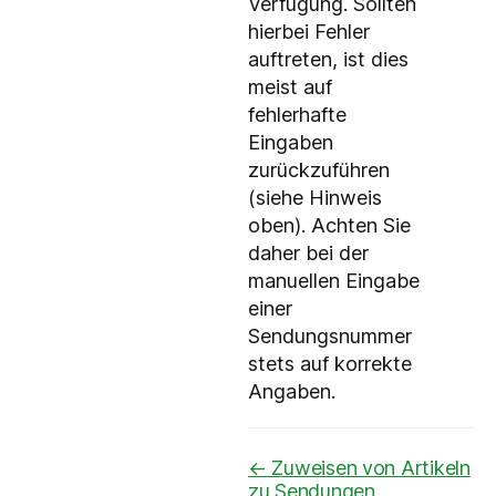
Verfügung. Sollten
hierbei Fehler
auftreten, ist dies
meist auf
fehlerhafte
Eingaben
zurückzuführen
(siehe Hinweis
oben). Achten Sie
daher bei der
manuellen Eingabe
einer
Sendungsnummer
stets auf korrekte
Angaben.
Navigation
← Zuweisen von Artikeln
zu Sendungen