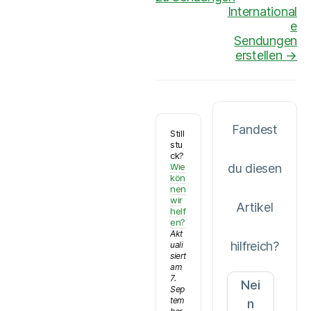
International
e
Sendungen
erstellen →
Fandest
Still
stu
ck?
Wie
du diesen
kön
nen
wir
Artikel
helf
en?
Akt
hilfreich?
uali
siert
am
7.
Nei
Sep
tem
n