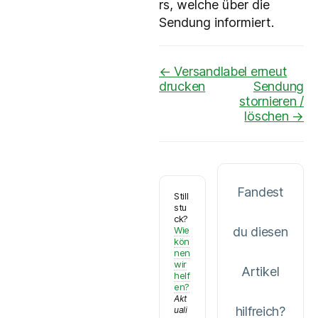
rs, welche über die
Sendung informiert.
Navigation
← Versandlabel erneut
drucken
Sendung
stornieren /
löschen →
Fandest
Still
stu
ck?
Wie
du diesen
kön
nen
wir
Artikel
helf
en?
Akt
hilfreich?
uali