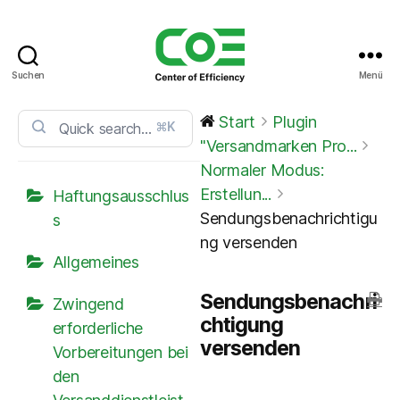
Suchen
Menü
CoE
Service
Start
Plugin
⌘K
Center
"Versandmarken Pro...
Normaler Modus:
Erstellun...
Haftungsausschlus
Sendungsbenachrichtigu
s
ng versenden
Allgemeines
Sendungsbenachri
Zwingend
chtigung
erforderliche
versenden
Vorbereitungen bei
den