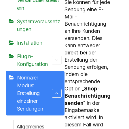
Versanddienstleist
Sie können für jede
ern
Sendung eine E-
Mail-
Systemvoraussetz
Benachrichtigung
ungen
an Ihre Kunden
versenden. Dies
Installation
kann entweder
direkt bei der
Plugin-
Erstellung der
Konfiguration
Sendung erfolgen,
indem die
Normaler
entsprechende
Modus:
Option
„Shop-
Erstellung
Benachrichtigung
einzelner
senden“
in der
Sendungen
Eingabemaske
aktiviert wird. In
diesem Fall wird
Allgemeines