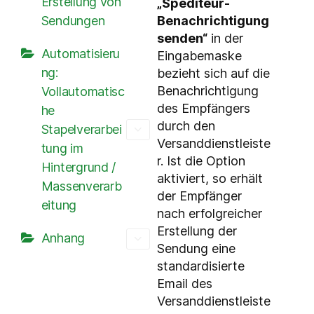
Erstellung von
„Spediteur-
Benachrichtigung
Sendungen
senden“
in der
Automatisieru
Eingabemaske
ng:
bezieht sich auf die
Benachrichtigung
Vollautomatisc
des Empfängers
he
durch den
Stapelverarbei
Versanddienstleiste
tung im
r. Ist die Option
Hintergrund /
aktiviert, so erhält
Massenverarb
der Empfänger
eitung
nach erfolgreicher
Erstellung der
Anhang
Sendung eine
standardisierte
Email des
Versanddienstleiste