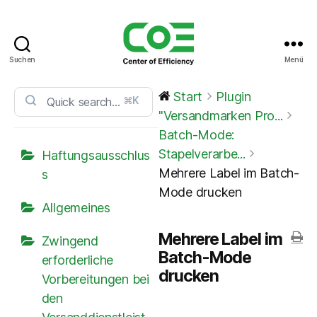
Suchen
Menü
CoE
Service
Start
Plugin
⌘K
Center
"Versandmarken Pro...
Batch-Mode:
Stapelverarbe...
Haftungsausschlus
Mehrere Label im Batch-
s
Mode drucken
Allgemeines
Mehrere Label im
Zwingend
Batch-Mode
erforderliche
drucken
Vorbereitungen bei
den