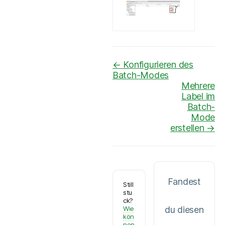
Navigation
← Konfigurieren des
Batch-Modes
Mehrere
Label im
Batch-
Mode
erstellen →
Fandest
Still
stu
ck?
Wie
du diesen
kön
nen