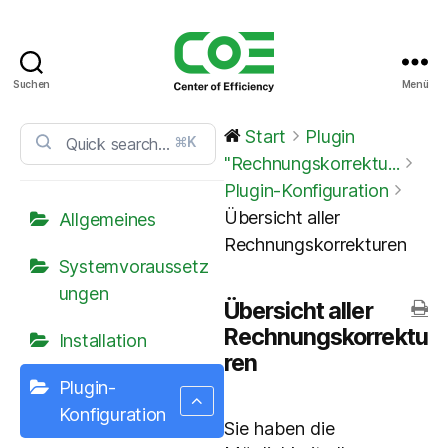
Suchen
Menü
CoE
Service
Start
Plugin
⌘K
Center
"Rechnungskorrektu...
Plugin-Konfiguration
Übersicht aller
Allgemeines
Rechnungskorrekturen
Systemvoraussetz
ungen
Übersicht aller
Rechnungskorrektu
Installation
ren
Plugin-
Konfiguration
Sie haben die