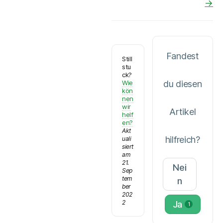
→
Fandest
Still
stu
ck?
Wie
du diesen
kön
nen
wir
Artikel
helf
en?
Akt
hilfreich?
uali
siert
am
21.
Nei
Sep
tem
n
ber
202
2
Ja
1