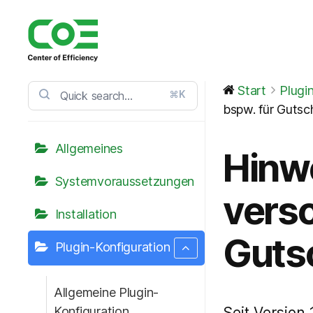
CoE
Service
Start
Plugi
⌘K
Center
bspw. für Gutsch
Allgemeines
Hinw
Systemvoraussetzungen
versc
Installation
Gutsc
Plugin-Konfiguration
Allgemeine Plugin-
Konfiguration
Seit Version