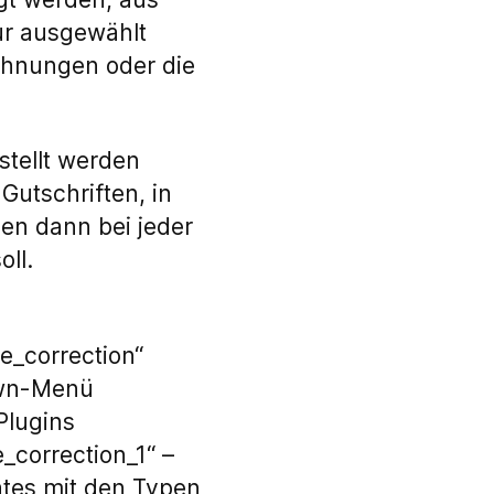
ur ausgewählt
chnungen oder die
stellt werden
Gutschriften, in
en dann bei jeder
ll.
ce_correction“
own-Menü
Plugins
_correction_1“ –
ates mit den Typen