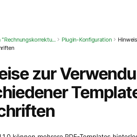
n "Rechnungskorrektu...
Plugin-Konfiguration
Hinweis
riften
eise zur Verwend
hiedener Template
hriften
 1.1.0 können mehrere PDF-Templates hinterle