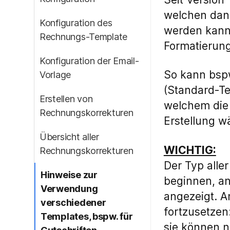
welchen dann
Konfiguration des
werden kann.
Rechnungs-Template
Formatierung
Konfiguration der Email-
So kann bspw
Vorlage
(Standard-Te
Erstellen von
welchem die
Rechnungskorrekturen
Erstellung w
Übersicht aller
WICHTIG:
Rechnungskorrekturen
Der Typ alle
Hinweise zur
beginnen, a
Verwendung
angezeigt. A
verschiedener
fortzusetzen
Templates, bspw. für
sie können n