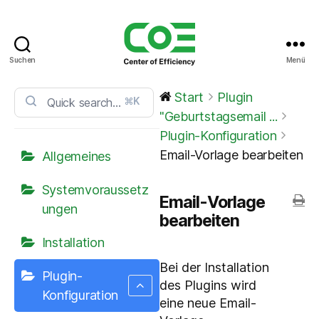
Suchen
Menü
CoE
Service
Start
Plugin
⌘K
Center
"Geburtstagsemail ...
Plugin-Konfiguration
Email-Vorlage bearbeiten
Allgemeines
Systemvoraussetz
Email-Vorlage
ungen
bearbeiten
Installation
Bei der Installation
Plugin-
des Plugins wird
Konfiguration
eine neue Email-