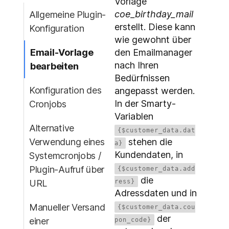
Vorlage
coe_birthday_mail
Allgemeine Plugin-
erstellt. Diese kann
Konfiguration
wie gewohnt über
Email-Vorlage
den Emailmanager
nach Ihren
bearbeiten
Bedürfnissen
Konfiguration des
angepasst werden.
In der Smarty-
Cronjobs
Variablen
Alternative
{$customer_data.dat
Verwendung eines
stehen die
a}
Kundendaten, in
Systemcronjobs /
Plugin-Aufruf über
{$customer_data.add
die
URL
ress}
Adressdaten und in
Manueller Versand
{$customer_data.cou
der
einer
pon_code}