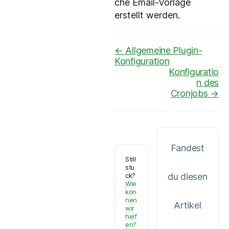
che Email-Vorlage
erstellt werden.
Navigation
← Allgemeine Plugin-
Konfiguration
Konfiguratio
n des
Cronjobs →
Fandest
Still
stu
ck?
du diesen
Wie
kön
nen
Artikel
wir
helf
en?