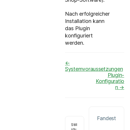
Nach erfolgreicher
Installation kann
das Plugin
konfiguriert
werden.
Navigation
←
Systemvoraussetzungen
Plugin-
Konfiguratio
n →
Fandest
Still
stu