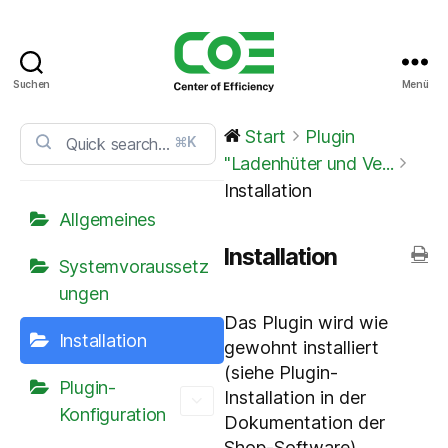
Suchen
Menü
CoE
Service
Start
Plugin
⌘K
Center
"Ladenhüter und Ve...
Installation
Allgemeines
Installation
Systemvoraussetz
ungen
Das Plugin wird wie
Installation
gewohnt installiert
(siehe Plugin-
Plugin-
Installation in der
Konfiguration
Dokumentation der
Shop-Software).