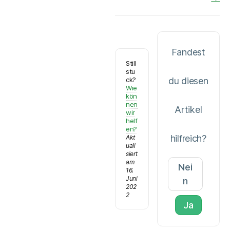
Fandest
Still
stu
ck?
du diesen
Wie
kön
nen
Artikel
wir
helf
en?
hilfreich?
Akt
uali
siert
am
Nei
16.
Juni
n
202
2
Ja