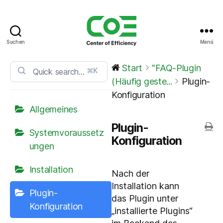
Suchen
Menü
CoE
Service
Start
"FAQ-Plugin
⌘K
Center
(Häufig geste...
Plugin-
Konfiguration
Allgemeines
Plugin-
Systemvoraussetz
Konfiguration
ungen
Installation
Nach der
Installation kann
Plugin-
das Plugin unter
Konfiguration
„installierte Plugins“