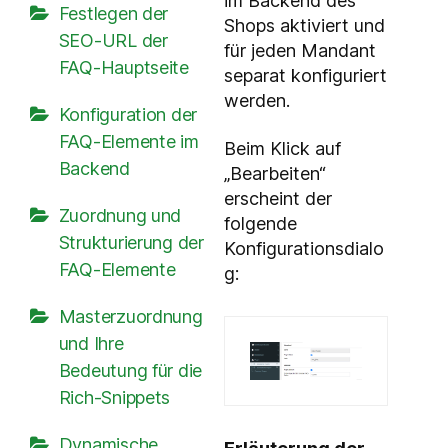
im Backend des
Festlegen der
Shops aktiviert und
SEO-URL der
für jeden Mandant
FAQ-Hauptseite
separat konfiguriert
werden.
Konfiguration der
FAQ-Elemente im
Beim Klick auf
Backend
„Bearbeiten“
erscheint der
Zuordnung und
folgende
Strukturierung der
Konfigurationsdialo
FAQ-Elemente
g:
Masterzuordnung
und Ihre
Bedeutung für die
Rich-Snippets
Dynamische