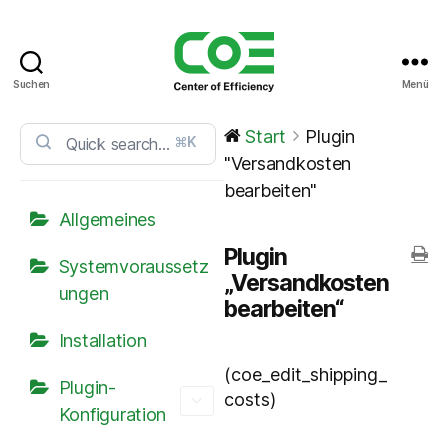
Suchen
Menü
CoE
Service
Start
Plugin
⌘K
Center
"Versandkosten
bearbeiten"
Allgemeines
Plugin
Systemvoraussetz
„Versandkosten
ungen
bearbeiten“
Installation
(coe_edit_shipping_
Plugin-
costs)
Konfiguration