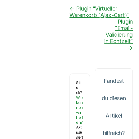
Navigation
← Plugin "Virtueller
Warenkorb (Ajax-Cart)"
Plugin
"Email-
Validierung
in Echtzeit"
→
Fandest
Still
stu
ck?
Wie
du diesen
kön
nen
wir
Artikel
helf
en?
Akt
hilfreich?
uali
siert